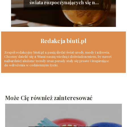
świata rozpoczynających się na
tę literę
Redakcja biuti.pl
Zespół redakcyjny biuti.pl z pasją śledzi świat urody, mody i zdrowia.
Chcemy dzielić się z Wami naszą wiedzą i doświadczeniem, by nawet
najbardziej złożone trendy oraz porady stały się proste i inspirujące
do wdrożenia w codziennym życiu.
Może Cię również zainteresować