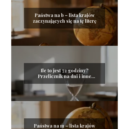
Państwa na b – lista krajów
zaczynających się na tę literę
Ile to jest 72 godziny?
Przelicznik na dni i inne
jednostki
Państwa na m – lista krajów