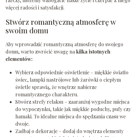
rzeczy, możemy wzbogacić nasze życie i czerpać z niego
więcej radości i satysfakcji.
Stwórz romantyczną atmosferę w
swoim domu
Aby wprowadzić romantyczną atmosferę do swojego
domu, warto zwrócić uwagę na
kilka istotnych
elementów:
Wybierz odpowiednie oświetlenie – miękkie światło
świec, lampki nastrójowe lub żarówki o ciepłym
świetle sprawią, że wnętrze nabierze
romantycznego charakteru.
Stwórz strefy relaksu – zaaranżuj wygodne miejsca
do wypoczynku, takie jak miękkie poduchy, pufy czy
hamaki. To idealne miejsca do spędzania czasu we
dwoje.
Zadbaj o dekoracje – dodaj do wnętrza elementy