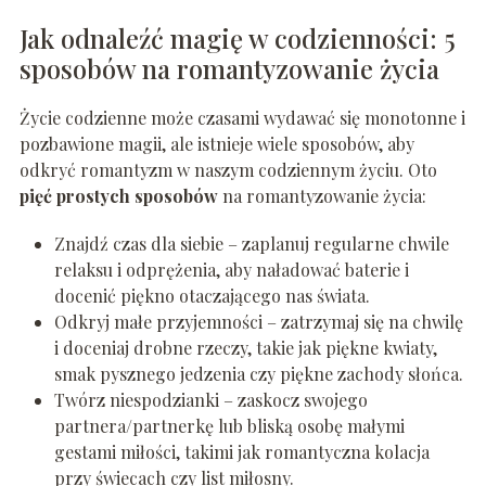
Jak odnaleźć magię w codzienności: 5
sposobów na romantyzowanie życia
Życie codzienne może czasami wydawać się monotonne i
pozbawione magii, ale istnieje wiele sposobów, aby
odkryć romantyzm w naszym codziennym życiu. Oto
pięć prostych sposobów
na romantyzowanie życia:
Znajdź czas dla siebie – zaplanuj regularne chwile
relaksu i odprężenia, aby naładować baterie i
docenić piękno otaczającego nas świata.
Odkryj małe przyjemności – zatrzymaj się na chwilę
i doceniaj drobne rzeczy, takie jak piękne kwiaty,
smak pysznego jedzenia czy piękne zachody słońca.
Twórz niespodzianki – zaskocz swojego
partnera/partnerkę lub bliską osobę małymi
gestami miłości, takimi jak romantyczna kolacja
przy świecach czy list miłosny.