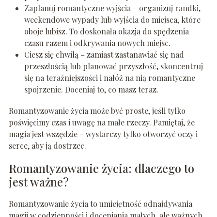
Zaplanuj romantyczne wyjścia – organizuj randki,
weekendowe wypady lub wyjścia do miejsca, które
oboje lubisz. To doskonała okazja do spędzenia
czasu razem i odkrywania nowych miejsc.
Ciesz się chwilą – zamiast zastanawiać się nad
przeszłością lub planować przyszłość, skoncentruj
się na teraźniejszości i nałóż na nią romantyczne
spojrzenie. Doceniaj to, co masz teraz.
Romantyzowanie życia może być proste, jeśli tylko
poświęcimy czas i uwagę na małe rzeczy. Pamiętaj, że
magia jest wszędzie – wystarczy tylko otworzyć oczy i
serce, aby ją dostrzec.
Romantyzowanie życia: dlaczego to
jest ważne?
Romantyzowanie życia to umiejętność odnajdywania
magii w codzienności i doceniania małych, ale ważnych