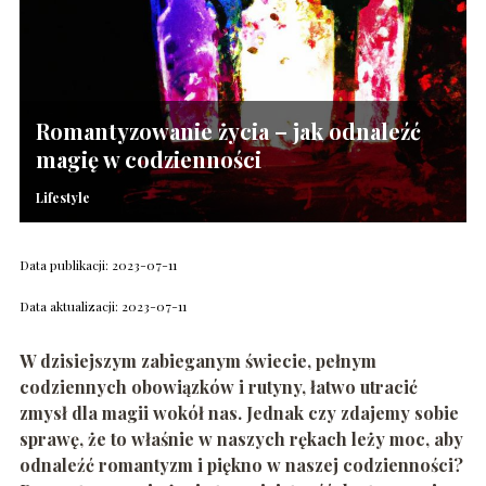
Romantyzowanie życia – jak odnaleźć
magię w codzienności
Lifestyle
Data publikacji: 2023-07-11
Data aktualizacji: 2023-07-11
W dzisiejszym zabieganym świecie, pełnym
codziennych obowiązków i rutyny, łatwo utracić
zmysł dla magii wokół nas. Jednak czy zdajemy sobie
sprawę, że to właśnie w naszych rękach leży moc, aby
odnaleźć romantyzm i piękno w naszej codzienności?