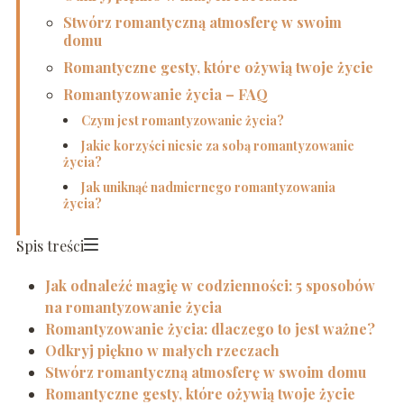
Stwórz romantyczną atmosferę w swoim
domu
Romantyczne gesty, które ożywią twoje życie
Romantyzowanie życia – FAQ
Czym jest romantyzowanie życia?
Jakie korzyści niesie za sobą romantyzowanie
życia?
Jak uniknąć nadmiernego romantyzowania
życia?
Spis treści
Jak odnaleźć magię w codzienności: 5 sposobów
na romantyzowanie życia
Romantyzowanie życia: dlaczego to jest ważne?
Odkryj piękno w małych rzeczach
Stwórz romantyczną atmosferę w swoim domu
Romantyczne gesty, które ożywią twoje życie