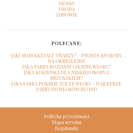
NEWSY
URODA
ZDROWIE
POLECANE:
JAKI MAM KSZTAŁT TWARZY? – PROSTE SPOSOBY
NA OKREŚLENIE
JAKA FARBA ROZJAŚNI CIEMNE WŁOSY?
JAKA SUKIENKA DLA NISKIEJ OSOBY Z
BRZUSZKIEM?
JAKA FARBA POKRYJE ŻÓŁTE WŁOSY – NAJLEPSZE
FARBY DO WŁOSÓW BLOND
Polityka prywatności
Mapa serwisu
Regulamin