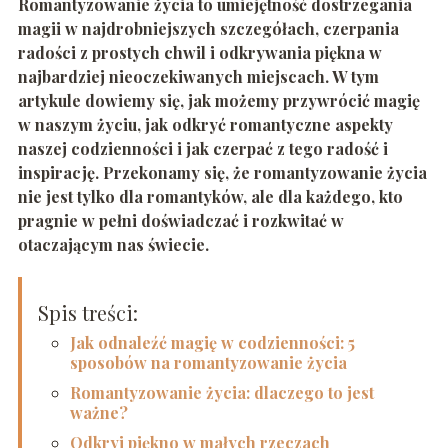
Romantyzowanie życia to umiejętność dostrzegania
magii w najdrobniejszych szczegółach, czerpania
radości z prostych chwil i odkrywania piękna w
najbardziej nieoczekiwanych miejscach. W tym
artykule dowiemy się, jak możemy przywrócić magię
w naszym życiu, jak odkryć romantyczne aspekty
naszej codzienności i jak czerpać z tego radość i
inspirację. Przekonamy się, że romantyzowanie życia
nie jest tylko dla romantyków, ale dla każdego, kto
pragnie w pełni doświadczać i rozkwitać w
otaczającym nas świecie.
Spis treści:
Jak odnaleźć magię w codzienności: 5
sposobów na romantyzowanie życia
Romantyzowanie życia: dlaczego to jest
ważne?
Odkryj piękno w małych rzeczach