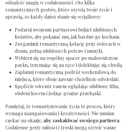
odnaleźć magię w codzienności. Oto kilka
romantycznych gestów, które ożywią twoje życie i
sprawią, że każdy dzień stanie się wyjątkowy:
Podaruj swojemu partnerowi bukiet ulubionych
kwiatów, aby pokazać mu, jak bardzo go kochasz.
Zorganizuj romantyczną kolację przy świecach w
domu, pełną ulubionych potraw i muzyki.
Wybierz się na wspólny spacer po malowniczym
parku, trzymając się za ręce i delektując się chwilą.
Zaplanuj romantyczną podróż weekendową do
miejsca, które oboje zawsze chcieliście odwiedzić.
Spędźcie wieczór razem oglądając ulubiony film,
otuleni kocem i jedząc pyszne przekąski.
Pamiętaj, że romantyzowanie życia to proces, który
wymaga zaangażowania i kreatywności. Nie musisz
czekać na okazje,
aby zaskakiwać swojego partnera
.
Codzienne gesty miłości i troski mogą ożywić wasze