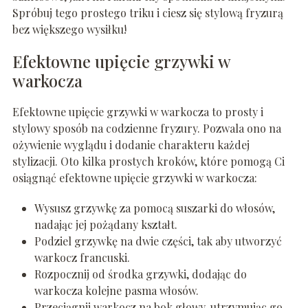
Spróbuj tego prostego triku i ciesz się stylową fryzurą
bez większego wysiłku!
Efektowne upięcie grzywki w
warkocza
Efektowne upięcie grzywki w warkocza to prosty i
stylowy sposób na codzienne fryzury. Pozwala ono na
ożywienie wyglądu i dodanie charakteru każdej
stylizacji. Oto kilka prostych kroków, które pomogą Ci
osiągnąć efektowne upięcie grzywki w warkocza:
Wysusz grzywkę za pomocą suszarki do włosów,
nadając jej pożądany kształt.
Podziel grzywkę na dwie części, tak aby utworzyć
warkocz francuski.
Rozpocznij od środka grzywki, dodając do
warkocza kolejne pasma włosów.
Przeciągnij warkocz na bok głowy, utrzymując go