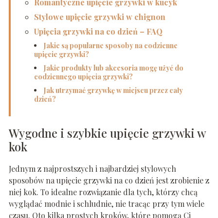
Romantyczne upięcie grzywki w kucyk
Stylowe upięcie grzywki w chignon
Upięcia grzywki na co dzień – FAQ
Jakie są popularne sposoby na codzienne
upięcie grzywki?
Jakie produkty lub akcesoria mogę użyć do
codziennego upięcia grzywki?
Jak utrzymać grzywkę w miejscu przez cały
dzień?
Wygodne i szybkie upięcie grzywki w
kok
Jednym z najprostszych i najbardziej stylowych
sposobów na upięcie grzywki na co dzień jest zrobienie z
niej kok. To idealne rozwiązanie dla tych, którzy chcą
wyglądać modnie i schludnie, nie tracąc przy tym wiele
czasu. Oto kilka prostych kroków, które pomogą Ci