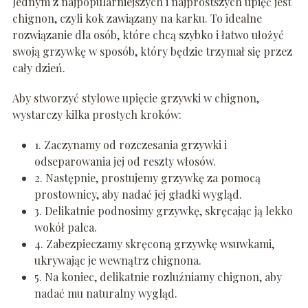
Jednym z najpopularniejszych i najprostszych upięć jest
chignon, czyli kok zawiązany na karku. To idealne
rozwiązanie dla osób, które chcą szybko i łatwo ułożyć
swoją grzywkę w sposób, który będzie trzymał się przez
cały dzień.
Aby stworzyć stylowe upięcie grzywki w chignon,
wystarczy kilka prostych kroków:
1. Zaczynamy od rozczesania grzywki i
odseparowania jej od reszty włosów.
2. Następnie, prostujemy grzywkę za pomocą
prostownicy, aby nadać jej gładki wygląd.
3. Delikatnie podnosimy grzywkę, skręcając ją lekko
wokół palca.
4. Zabezpieczamy skręconą grzywkę wsuwkami,
ukrywając je wewnątrz chignona.
5. Na koniec, delikatnie rozluźniamy chignon, aby
nadać mu naturalny wygląd.