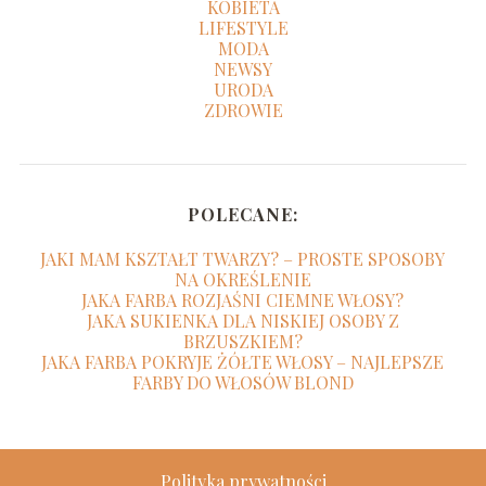
KOBIETA
LIFESTYLE
MODA
NEWSY
URODA
ZDROWIE
POLECANE:
JAKI MAM KSZTAŁT TWARZY? – PROSTE SPOSOBY
NA OKREŚLENIE
JAKA FARBA ROZJAŚNI CIEMNE WŁOSY?
JAKA SUKIENKA DLA NISKIEJ OSOBY Z
BRZUSZKIEM?
JAKA FARBA POKRYJE ŻÓŁTE WŁOSY – NAJLEPSZE
FARBY DO WŁOSÓW BLOND
Polityka prywatności