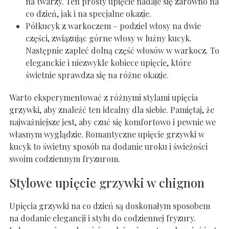
na twarzy. Ten prosty upięcie nadaje się zarówno na
co dzień, jak i na specjalne okazje.
Półkucyk z warkoczem – podziel włosy na dwie
części, związując górne włosy w luźny kucyk.
Następnie zapleć dolną część włosów w warkocz. To
eleganckie i niezwykle kobiece upięcie, które
świetnie sprawdza się na różne okazje.
Warto eksperymentować z różnymi stylami upięcia
grzywki, aby znaleźć ten idealny dla siebie. Pamiętaj, że
najważniejsze jest, aby czuć się komfortowo i pewnie we
własnym wyglądzie. Romantyczne upięcie grzywki w
kucyk to świetny sposób na dodanie uroku i świeżości
swoim codziennym fryzurom.
Stylowe upięcie grzywki w chignon
Upięcia grzywki na co dzień są doskonałym sposobem
na dodanie elegancji i stylu do codziennej fryzury.