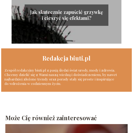
Jak skutecznie zapuścić grzywkę
i cieszyć się efektami?
Redakcja biuti.pl
Zespół redakcyjny biuti.pl z pasją śledzi świat urody, mody i zdrowia.
Chcemy dzielić się z Wami naszą wiedzą i doświadczeniem, by nawet
najbardziej złożone trendy oraz porady stały się proste i inspirujące
do wdrożenia w codziennym życiu.
Może Cię również zainteresować