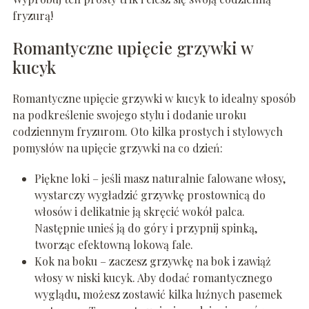
fryzurą!
Romantyczne upięcie grzywki w
kucyk
Romantyczne upięcie grzywki w kucyk to idealny sposób
na podkreślenie swojego stylu i dodanie uroku
codziennym fryzurom. Oto kilka prostych i stylowych
pomysłów na upięcie grzywki na co dzień:
Piękne loki – jeśli masz naturalnie falowane włosy,
wystarczy wygładzić grzywkę prostownicą do
włosów i delikatnie ją skręcić wokół palca.
Następnie unieś ją do góry i przypnij spinką,
tworząc efektowną lokową fale.
Kok na boku – zaczesz grzywkę na bok i zawiąż
włosy w niski kucyk. Aby dodać romantycznego
wyglądu, możesz zostawić kilka luźnych pasemek