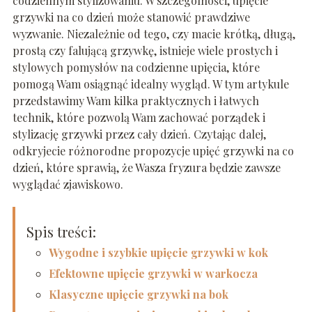
codziennym stylizowaniu. W szczególności, upięcie
grzywki na co dzień może stanowić prawdziwe
wyzwanie. Niezależnie od tego, czy macie krótką, długą,
prostą czy falującą grzywkę, istnieje wiele prostych i
stylowych pomysłów na codzienne upięcia, które
pomogą Wam osiągnąć idealny wygląd. W tym artykule
przedstawimy Wam kilka praktycznych i łatwych
technik, które pozwolą Wam zachować porządek i
stylizację grzywki przez cały dzień. Czytając dalej,
odkryjecie różnorodne propozycje upięć grzywki na co
dzień, które sprawią, że Wasza fryzura będzie zawsze
wyglądać zjawiskowo.
Spis treści:
Wygodne i szybkie upięcie grzywki w kok
Efektowne upięcie grzywki w warkocza
Klasyczne upięcie grzywki na bok