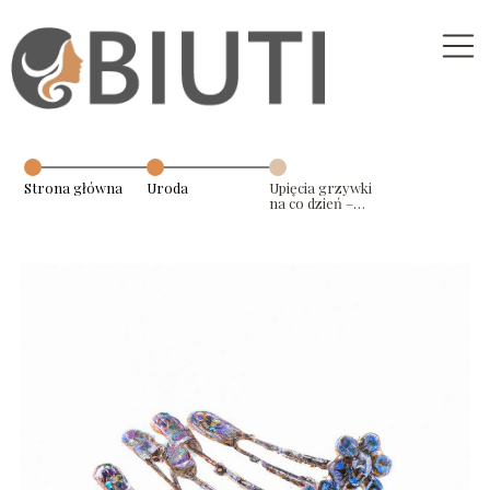
Strona główna
Uroda
Upięcia grzywki
na co dzień –
proste i stylowe
pomysły na
codzienne
fryzury