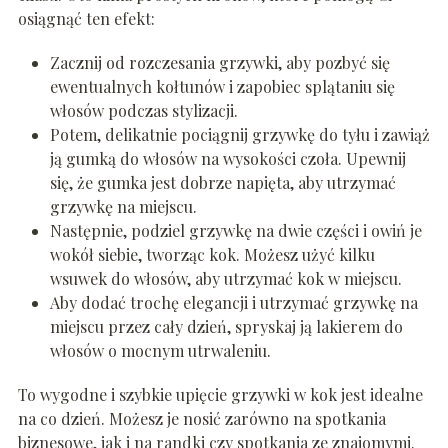
osiągnąć ten efekt:
Zacznij od rozczesania grzywki, aby pozbyć się
ewentualnych kołtunów i zapobiec splątaniu się
włosów podczas stylizacji.
Potem, delikatnie pociągnij grzywkę do tyłu i zawiąż
ją gumką do włosów na wysokości czoła. Upewnij
się, że gumka jest dobrze napięta, aby utrzymać
grzywkę na miejscu.
Następnie, podziel grzywkę na dwie części i owiń je
wokół siebie, tworząc kok. Możesz użyć kilku
wsuwek do włosów, aby utrzymać kok w miejscu.
Aby dodać trochę elegancji i utrzymać grzywkę na
miejscu przez cały dzień, spryskaj ją lakierem do
włosów o mocnym utrwaleniu.
To wygodne i szybkie upięcie grzywki w kok jest idealne
na co dzień. Możesz je nosić zarówno na spotkania
biznesowe, jak i na randki czy spotkania ze znajomymi.