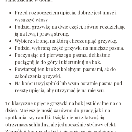
Przed rozpoczęciem upięcia, dobrze jest umyć i
wysuszyć włosy.
Podziel grzywkę na dwie części, równo rozdzielając
ją na lewą i prawą stronę.
Wybierz stronę, na którą chcesz upiąć grzywkę.
Podziel wybraną część grzywki na mniejsze pasma.
Poczynając od pierwszego pasma, delikatnie
pociągnij je do góry i ukierunkuj na bok.
Powtarzaj ten krok z kolejnymi pasmami, aż do
zakończenia grzywki.
Na końcu użyj spinki lub wsuń ostatnie pasma pod
resztę upięcia, aby utrzymać je na miejscu.
To klasyczne upięcie grzywki na bok jest idealne na co
dzień. Możesz je nosić zarówno do pracy, jak i na
spotkania czy randki. Dzięki niemu z łatwością
otrzymasz schludny, ale jednocześnie stylowy efekt.
Wypróbuj ten prosty trik i ciesz się swoją codzienną