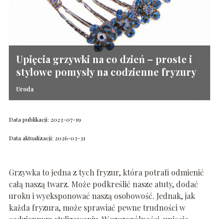
Upięcia grzywki na co dzień – proste i
stylowe pomysły na codzienne fryzury
Uroda
Data publikacji: 2023-07-19
Data aktualizacji: 2026-03-31
Grzywka to jedna z tych fryzur, która potrafi odmienić
całą naszą twarz. Może podkreślić nasze atuty, dodać
uroku i wyeksponować naszą osobowość. Jednak, jak
każda fryzura, może sprawiać pewne trudności w