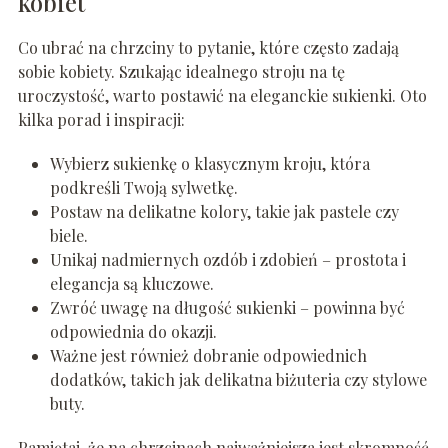
kobiet
Co ubrać na chrzciny to pytanie, które często zadają
sobie kobiety. Szukając idealnego stroju na tę
uroczystość, warto postawić na eleganckie sukienki. Oto
kilka porad i inspiracji:
Wybierz sukienkę o klasycznym kroju, która
podkreśli Twoją sylwetkę.
Postaw na delikatne kolory, takie jak pastele czy
biele.
Unikaj nadmiernych ozdób i zdobień – prostota i
elegancja są kluczowe.
Zwróć uwagę na długość sukienki – powinna być
odpowiednia do okazji.
Ważne jest również dobranie odpowiednich
dodatków, takich jak delikatna biżuteria czy stylowe
buty.
Pamiętaj, że na chrzcinach najważniejsza jest skromność