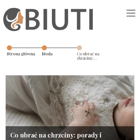
Strona główna
Moda
Co ubrać na
chrzciny:
porady i
inspiracje do
idealnego
stroju
Co ubrać na chrzciny: porady i