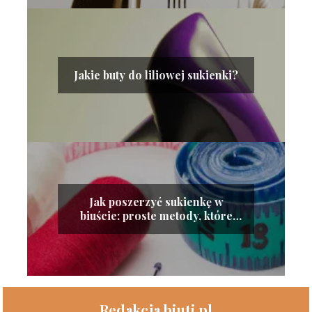
Jakie buty do liliowej sukienki?
Jak poszerzyć sukienkę w
biuście: proste metody, które
zadziałają
Redakcja biuti.pl