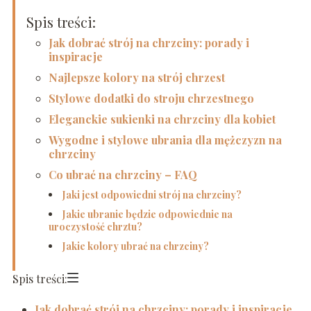
Spis treści:
Jak dobrać strój na chrzciny: porady i
inspiracje
Najlepsze kolory na strój chrzest
Stylowe dodatki do stroju chrzestnego
Eleganckie sukienki na chrzciny dla kobiet
Wygodne i stylowe ubrania dla mężczyzn na
chrzciny
Co ubrać na chrzciny – FAQ
Jaki jest odpowiedni strój na chrzciny?
Jakie ubranie będzie odpowiednie na
uroczystość chrztu?
Jakie kolory ubrać na chrzciny?
Spis treści:
Jak dobrać strój na chrzciny: porady i inspiracje