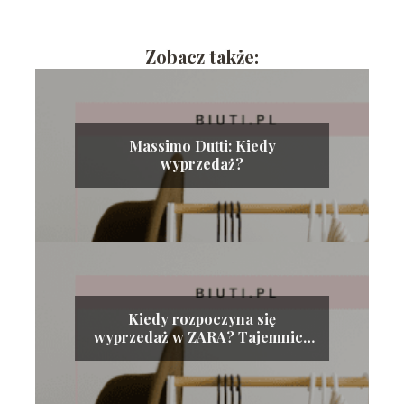
Zobacz także:
Massimo Dutti: Kiedy
wyprzedaż?
Kiedy rozpoczyna się
wyprzedaż w ZARA? Tajemnice
rabatów w hiszpańskiej
sieciówce!