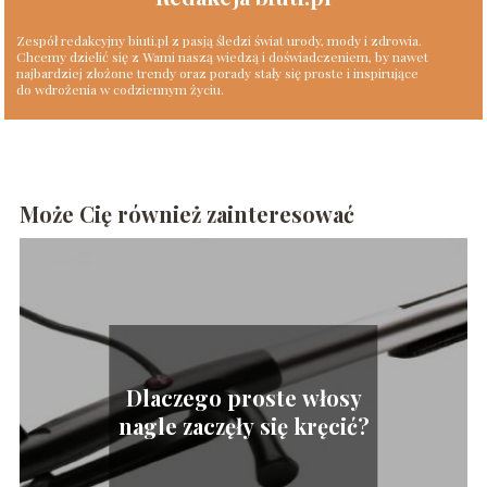
Zespół redakcyjny biuti.pl z pasją śledzi świat urody, mody i zdrowia.
Chcemy dzielić się z Wami naszą wiedzą i doświadczeniem, by nawet
najbardziej złożone trendy oraz porady stały się proste i inspirujące
do wdrożenia w codziennym życiu.
Może Cię również zainteresować
Dlaczego proste włosy
nagle zaczęły się kręcić?