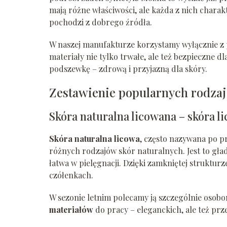
mają różne właściwości, ale każda z nich chara
pochodzi z dobrego źródła.
W naszej manufakturze korzystamy wyłącznie z
materiały nie tylko trwałe, ale też bezpieczne 
podszewkę – zdrową i przyjazną dla skóry.
Zestawienie popularnych rodzaj
Skóra naturalna licowana – skóra l
Skóra naturalna licowa
, często nazywana po pr
różnych rodzajów skór naturalnych. Jest to gła
łatwa w pielęgnacji. Dzięki zamkniętej struktur
czółenkach.
W sezonie letnim polecamy ją szczególnie osob
materiałów
do pracy – eleganckich, ale też prz