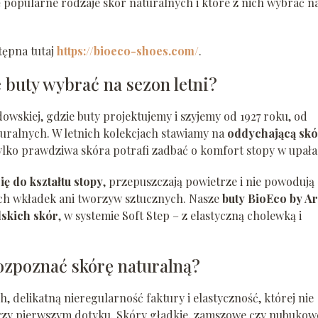
ę popularne rodzaje skór naturalnych i które z nich wybrać n
tępna tutaj
https://bioeco-shoes.com/
.
 buty wybrać na sezon letni?
wskiej, gdzie buty projektujemy i szyjemy od 1927 roku, od
uralnych. W letnich kolekcjach stawiamy na
oddychającą skó
tylko prawdziwa skóra potrafi zadbać o komfort stopy w upała
ę do kształtu stopy
, przepuszczają powietrze i nie powodują
ych wkładek ani tworzyw sztucznych. Nasze
buty BioEco by A
lskich skór
, w systemie Soft Step – z elastyczną cholewką i
rozpoznać skórę naturalną?
 delikatną nieregularność faktury i elastyczność, której nie
przy pierwszym dotyku. Skóry gładkie, zamszowe czy nubukow