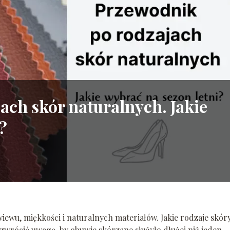
ach skór naturalnych. Jakie
?
wiewu, miękkości i naturalnych materiałów. Jakie rodzaje skór
 zwrócić uwagę, by obuwie skórzane służyło dłużej niż jeden