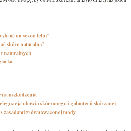
wybrać na sezon letni?
nać skórę naturalną?
r naturalnych
 gładka
ć na uszkodzenia
pielęgnacja obuwia skórzanego i galanterii skórzanej
e z zasadami zrównoważonej mody