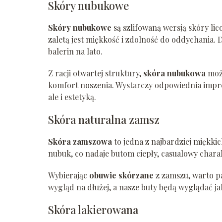
Skóry nubukowe
Skóry nubukowe
są szlifowaną wersją skóry li
zaletą jest miękkość i zdolność do oddychania.
balerin na lato.
Z racji otwartej struktury,
skóra nubukowa
może
komfort noszenia. Wystarczy odpowiednia impreg
ale i estetyką.
Skóra naturalna zamsz
Skóra zamszowa
to jedna z najbardziej miękkic
nubuk, co nadaje butom ciepły, casualowy chara
Wybierając
obuwie skórzane
z zamszu, warto pa
wygląd na dłużej, a nasze buty będą wyglądać j
Skóra lakierowana