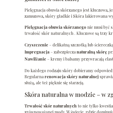
Pielęgnacja obuwia skórzanego jest kluczowa, jeś
zamszowa, skóry gładkie i Skóra lakierowana wy
Pielęgnacja obuwia skórzanego
nie musi być 
trwałość skór naturalnych . Kluczowe są trzy kr
Czyszczenie
– delikatną szczotką lub ściereczk
Impregnacja
– zabezpiecza
naturalną skórę
prz
Nawilżanie
– kremy i balsamy przywracają elas
Do każdego rodzaju skóry dobieramy odpowiednie
Regularna
renowacja skóry naturalnej
sprawia
służą, ale też pięknie się starzeją.
Skóra naturalna w modzie – w 
Trwałość skór naturalnych
to nie tylko kwesti
zrównoważonej mody. W świecie, gdzie dominują