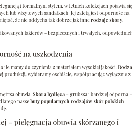
 elegancją i formalnym stylem, w letnich kolekcjach pojawia si
ych lub wizytowych sandałkach. Jej zaletą jest odporność na
miętać, że nie oddycha tak dobrze jak inne
rodzaje skóry
.
yfikowanych lakierów – bezpiecznych i trwałych, odpowiednic
porność na uszkodzenia
, o ile mamy do czynienia z materiałem wysokiej jakości.
Rodza
ej produkcji, wybieramy osobiście, współpracując wyłącznie z
wnętrza obuwia.
Skóra bydlęca
– grubsza i bardziej odporna –
 dlatego nasze
buty popularnych rodzajów skór polskich
odę.
nej – pielęgnacja obuwia skórzanego i