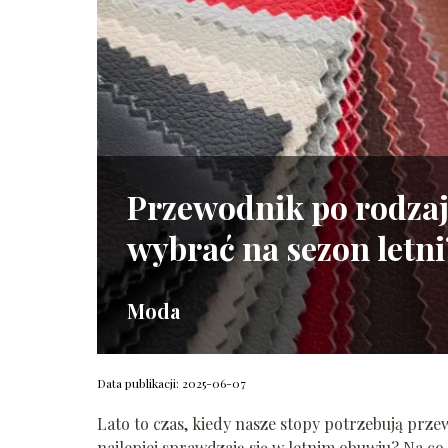
Przewodnik po rodzaj
wybrać na sezon letni
Moda
Data publikacji: 2025-06-07
Lato to czas, kiedy nasze stopy potrzebują prze
najlepiej sprawdzają się w letnim obuwiu? Na co