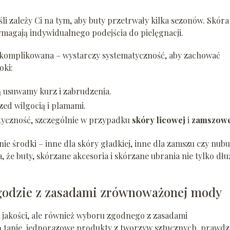
li zależy Ci na tym, aby buty przetrwały kilka sezonów. Skóra
magają indywidualnego podejścia do pielęgnacji.
skomplikowana – wystarczy systematyczność, aby zachować
oki:
ą usuwamy kurz i zabrudzenia.
ed wilgocią i plamami.
tyczność, szczególnie w przypadku
skóry licowej
i
zamszowe
 środki – inne dla skóry gładkiej, inne dla zamszu czy nubu
, że buty, skórzane akcesoria i skórzane ubrania nie tylko dłu
zgodzie z zasadami zrównoważonej mody
a jakości, ale również wyboru zgodnego z zasadami
 tanie, jednorazowe produkty z tworzyw sztucznych, prawdz