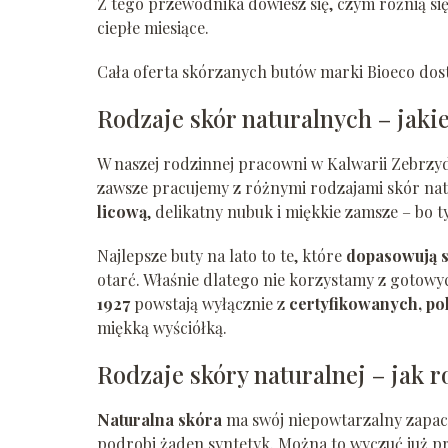
Z tego przewodnika dowiesz się, czym różnią si
ciepłe miesiące.
Cała oferta skórzanych butów marki Bioeco dos
Rodzaje skór naturalnych – jakie
W naszej rodzinnej pracowni w Kalwarii Zebrzydo
zawsze pracujemy z różnymi rodzajami skór nat
licową
, delikatny nubuk i miękkie zamsze – bo 
Najlepsze buty na lato to te, które
dopasowują si
otarć. Właśnie dlatego nie korzystamy z gotow
1927
powstają wyłącznie z
certyfikowanych, po
miękką wyściółką.
Rodzaje skóry naturalnej – jak 
Naturalna skóra
ma swój niepowtarzalny zapach,
podrobi żaden syntetyk. Można to wyczuć już 