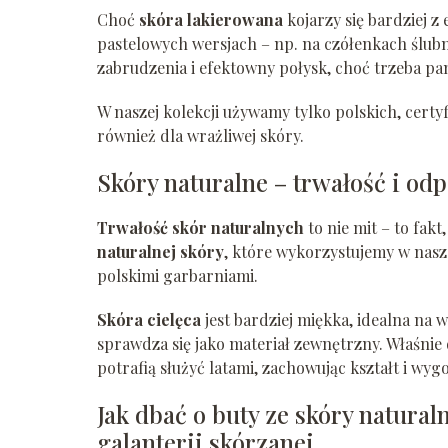
Choć
skóra lakierowana
kojarzy się bardziej z
pastelowych wersjach – np. na czółenkach ślubn
zabrudzenia i efektowny połysk, choć trzeba pa
W naszej kolekcji używamy tylko polskich, cert
również dla wrażliwej skóry.
Skóry naturalne – trwałość i od
Trwałość skór naturalnych
to nie mit – to fakt
naturalnej skóry
, które wykorzystujemy w nasz
polskimi garbarniami.
Skóra cielęca
jest bardziej miękka, idealna na 
sprawdza się jako materiał zewnętrzny. Właśnie
potrafią służyć latami, zachowując kształt i wyg
Jak dbać o buty ze skóry natural
galanterii skórzanej