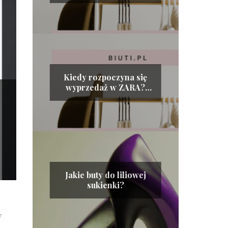
Kiedy rozpoczyna się
wyprzedaż w ZARA?
Tajemnice rabatów w
hiszpańskiej sieciówce!
Jakie buty do liliowej
sukienki?
y