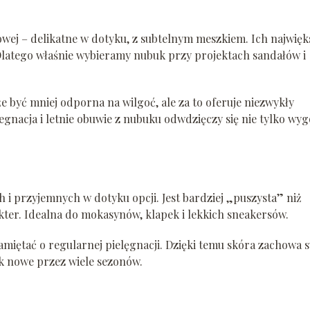
cowej – delikatne w dotyku, z subtelnym meszkiem. Ich najwięk
 Dlatego właśnie wybieramy nubuk przy projektach sandałów i
 być mniej odporna na wilgoć, ale za to oferuje niezwykły
nacja i letnie obuwie z nubuku odwdzięczy się nie tylko wyg
h i przyjemnych w dotyku opcji. Jest bardziej „puszysta” niż
kter. Idealna do mokasynów, klapek i lekkich sneakersów.
miętać o regularnej pielęgnacji. Dzięki temu skóra zachowa 
ak nowe przez wiele sezonów.