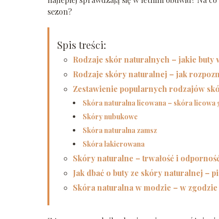
sezon?
Spis treści:
Rodzaje skór naturalnych – jakie buty 
Rodzaje skóry naturalnej – jak rozpoz
Zestawienie popularnych rodzajów skó
Skóra naturalna licowana – skóra licowa
Skóry nubukowe
Skóra naturalna zamsz
Skóra lakierowana
Skóry naturalne – trwałość i odpornoś
Jak dbać o buty ze skóry naturalnej – 
Skóra naturalna w modzie – w zgodzi