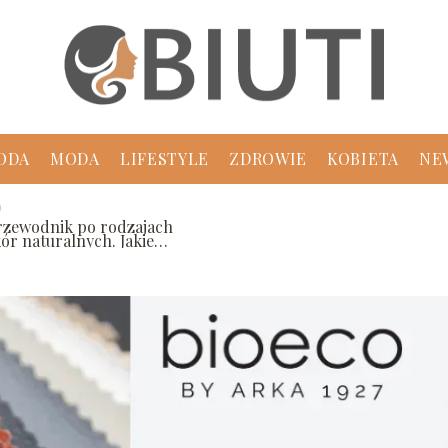
ODA
MODA
LIFESTYLE
ZDROWIE
KOBIETA
NE
rzewodnik po rodzajach
kór naturalnych. Jakie
ybrać na sezon letni?