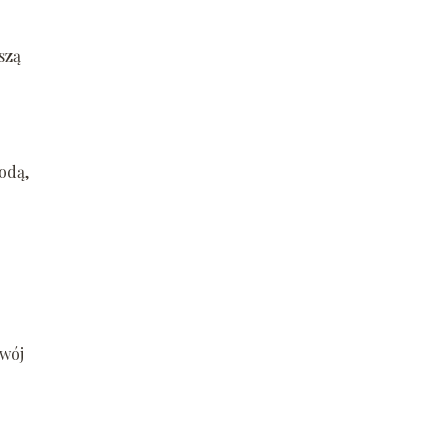
szą
odą,
swój