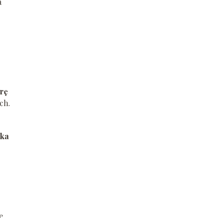
a
rę
ch.
rka
e