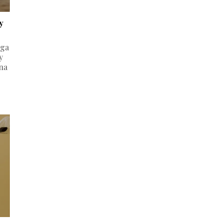
y
aga
y
na