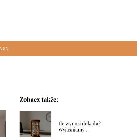
WSY
Zobacz także:
Ile wynosi dekada?
Wyjaśniamy
znaczenie pojęcia