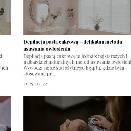
Depilacja pastą cukrową – delikatna metoda
usuwania owłosienia
i
Depilacja pastą cukrową to jedna z najstarszych i
najbardziej naturalnych metod usuwania owłosieni
 ich
Wywodzi się ze starożytnego Egiptu, gdzie była
stosowana pr...
2025-07-22