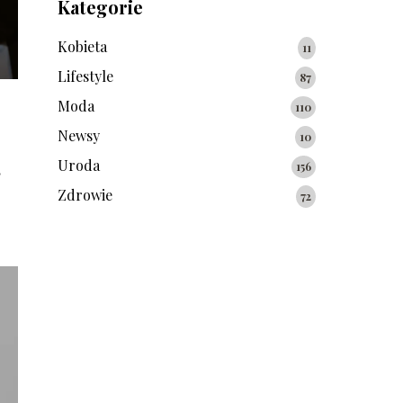
Kategorie
Kobieta
11
Lifestyle
87
Moda
110
Newsy
10
Uroda
,
156
Zdrowie
72