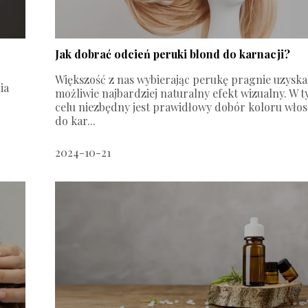
Jak dobrać odcień peruki blond do karnacji?
Większość z nas wybierając perukę pragnie uzyska
ia
możliwie najbardziej naturalny efekt wizualny. W 
celu niezbędny jest prawidłowy dobór koloru wło
do kar...
2024-10-21