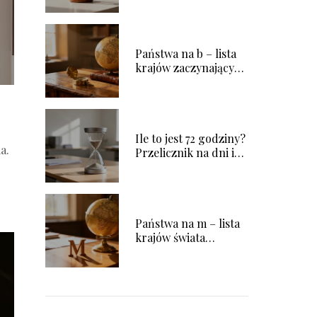
Państwa na b – lista
krajów zaczynających
się na tę literę
Ile to jest 72 godziny?
a.
Przelicznik na dni i
inne jednostki
Państwa na m – lista
krajów świata
rozpoczynających się
na tę literę