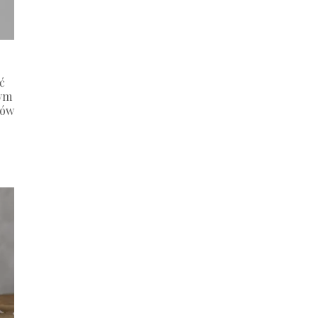
ć
tym
sów