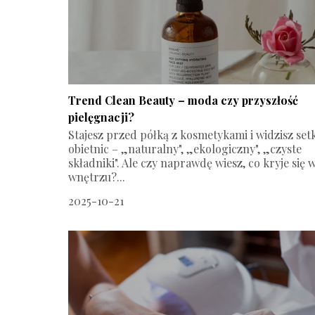
Trend Clean Beauty – moda czy przyszłość
pielęgnacji?
Stajesz przed półką z kosmetykami i widzisz setk
obietnic – „naturalny", „ekologiczny", „czyste
składniki". Ale czy naprawdę wiesz, co kryje się w
wnętrzu?...
2025-10-21