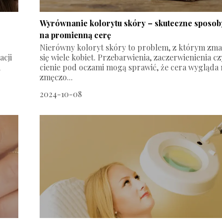
Wyrównanie kolorytu skóry – skuteczne sposob
na promienną cerę
Nierówny koloryt skóry to problem, z którym zm
acji
się wiele kobiet. Przebarwienia, zaczerwienienia cz
a
cienie pod oczami mogą sprawić, że cera wygląda 
zmęczo...
2024-10-08