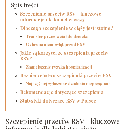
Spis treści:
Szczepienie przeciw RSV – kluczowe
informacje dla kobiet w ciąży
Dlaczego szczepienie w ciąży jest istotne?
Transfer przeciwciał do dziecka
Ochrona niemowląt przed RSV
Jakie są korzyści ze szczepienia przeciw
RSV?
Zmniejszenie ryzyka hospitalizacji
Bezpieczeństwo szczepionki przeciw RSV
Najczęściej zgłaszane działania niepożądane
Rekomendacje dotyczące szczepienia
Statystyki dotyczące RSV w Polsce
Szczepienie przeciw RSV – kluczowe