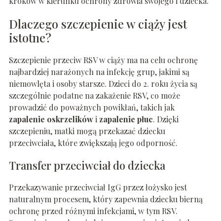
kroków w kierunku ochrony zdrowia swojego i dziecka.
Dlaczego szczepienie w ciąży jest
istotne?
Szczepienie przeciw RSV w ciąży ma na celu ochronę
najbardziej narażonych na infekcję grup, jakimi są
niemowlęta i osoby starsze. Dzieci do 2. roku życia są
szczególnie podatne na zakażenie RSV, co może
prowadzić do poważnych powikłań, takich jak
zapalenie oskrzelików
i
zapalenie płuc
. Dzięki
szczepieniu, matki mogą przekazać dziecku
przeciwciała, które zwiększają jego odporność.
Transfer przeciwciał do dziecka
Przekazywanie przeciwciał IgG przez łożysko jest
naturalnym procesem, który zapewnia dziecku bierną
ochronę przed różnymi infekcjami, w tym RSV.