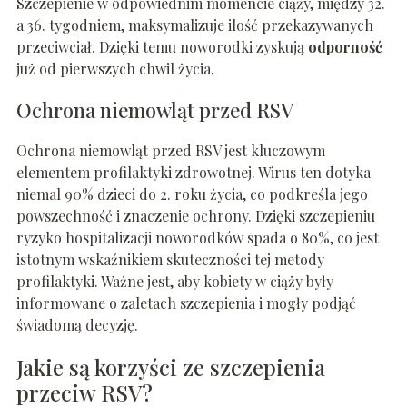
Szczepienie w odpowiednim momencie ciąży, między 32.
a 36. tygodniem, maksymalizuje ilość przekazywanych
przeciwciał. Dzięki temu noworodki zyskują
odporność
już od pierwszych chwil życia.
Ochrona niemowląt przed RSV
Ochrona niemowląt przed RSV jest kluczowym
elementem profilaktyki zdrowotnej. Wirus ten dotyka
niemal 90% dzieci do 2. roku życia, co podkreśla jego
powszechność i znaczenie ochrony. Dzięki szczepieniu
ryzyko hospitalizacji noworodków spada o 80%, co jest
istotnym wskaźnikiem skuteczności tej metody
profilaktyki. Ważne jest, aby kobiety w ciąży były
informowane o zaletach szczepienia i mogły podjąć
świadomą decyzję.
Jakie są korzyści ze szczepienia
przeciw RSV?