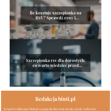
Ile kosztuje szczepionka na
RSV? Sprawdź ceny i
dostępność
Szczepionka rsv dla dorosłych:
co warto wiedzieć przed
szczepieniem?
Redakcja biuti.pl
Zespół redakcyjny biuti.pl z pasją śledzi świat urody, mody i zdrowia.