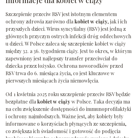
informacje dla kobiet w ciąży
Szczepienie przeciw RSV jest istotnym elementem
ochrony zdrowia zarówno dla
kobiet w ciąży
, jak i ich
przyszłych dzieci. Wirus syncytialny (RSV) jest jedną z
głównych przyczyn ostrych infekcji dróg oddechowych
u dzieci. W Polsce zaleca się szczepienie kobiet w ciąży
między 32. a 36. tygodniem ciąży. Jest to okres, w którym
zapewniony jest najlepszy transfer przeciwciał do
dziecka przez łożysko. Ochrona noworodków przed
RSV trwa do 6. miesiąca życia, co jest kluczowe w
pierwszych miesiącach życia niemowlęcia.
Od 1 kwietnia 2025 roku szczepienie przeciw RSV będzie
bezpłatne dla
kobiet w ciąży
w Polsce. Taka decyzja ma
na celu zwiększenie dostępności do immunoprofilaktyki
i ochrony najmłodszych. Ważne jest, aby kobiety były
informowane o korzyściach płynących ze szczepienia,
co zwiększa ich świadomość i gotowość do podjęcia