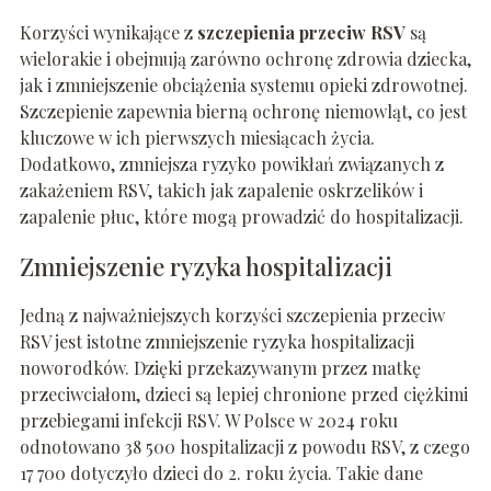
Korzyści wynikające z
szczepienia przeciw RSV
są
wielorakie i obejmują zarówno ochronę zdrowia dziecka,
jak i zmniejszenie obciążenia systemu opieki zdrowotnej.
Szczepienie zapewnia bierną ochronę niemowląt, co jest
kluczowe w ich pierwszych miesiącach życia.
Dodatkowo, zmniejsza ryzyko powikłań związanych z
zakażeniem RSV, takich jak zapalenie oskrzelików i
zapalenie płuc, które mogą prowadzić do hospitalizacji.
Zmniejszenie ryzyka hospitalizacji
Jedną z najważniejszych korzyści szczepienia przeciw
RSV jest istotne zmniejszenie ryzyka hospitalizacji
noworodków. Dzięki przekazywanym przez matkę
przeciwciałom, dzieci są lepiej chronione przed ciężkimi
przebiegami infekcji RSV. W Polsce w 2024 roku
odnotowano 38 500 hospitalizacji z powodu RSV, z czego
17 700 dotyczyło dzieci do 2. roku życia. Takie dane