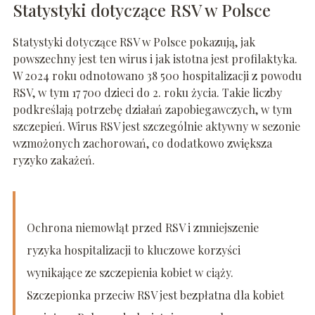
Statystyki dotyczące RSV w Polsce
Statystyki dotyczące RSV w Polsce pokazują, jak
powszechny jest ten wirus i jak istotna jest profilaktyka.
W 2024 roku odnotowano 38 500 hospitalizacji z powodu
RSV, w tym 17 700 dzieci do 2. roku życia. Takie liczby
podkreślają potrzebę działań zapobiegawczych, w tym
szczepień. Wirus RSV jest szczególnie aktywny w sezonie
wzmożonych zachorowań, co dodatkowo zwiększa
ryzyko zakażeń.
Ochrona niemowląt przed RSV i zmniejszenie
ryzyka hospitalizacji to kluczowe korzyści
wynikające ze szczepienia kobiet w ciąży.
Szczepionka przeciw RSV jest bezpłatna dla kobiet