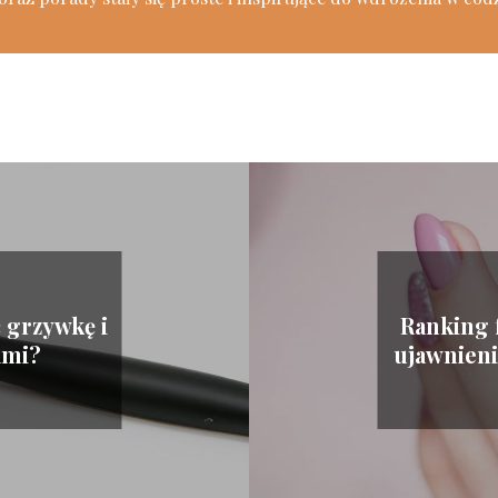
 grzywkę i
Ranking 
ami?
ujawnieni