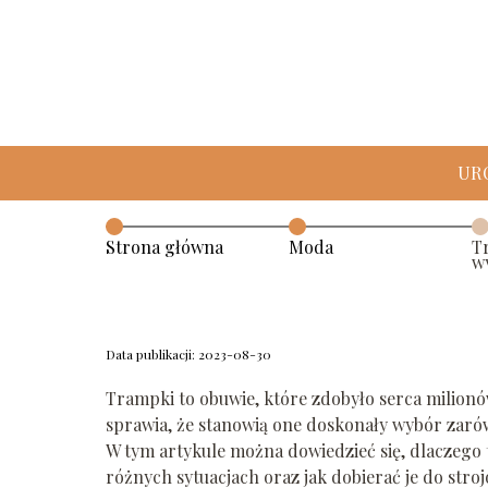
Trampki – jak wybra
UR
każdą okazję?
Strona główna
Moda
T
w
Moda
w
Data publikacji: 2023-08-30
Trampki to obuwie, które zdobyło serca milionó
sprawia, że stanowią one doskonały wybór zarów
W tym artykule można dowiedzieć się, dlaczego 
różnych sytuacjach oraz jak dobierać je do stroj