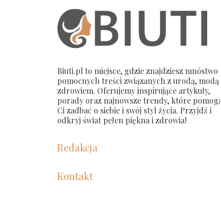
Biuti.pl to miejsce, gdzie znajdziesz mnóstwo
pomocnych treści związanych z urodą, modą 
zdrowiem. Oferujemy inspirujące artykuły,
porady oraz najnowsze trendy, które pomog
Ci zadbać o siebie i swój styl życia. Przyjdź i
odkryj świat pełen piękna i zdrowia!
Redakcja
Kontakt