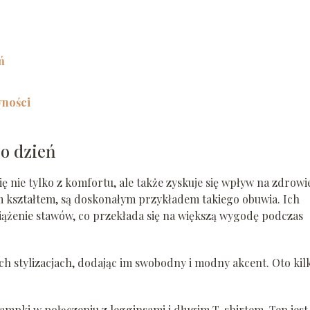
ń
wności
co dzień
ę nie tylko z komfortu, ale także zyskuje się wpływ na zdrowi
 kształtem, są doskonałym przykładem takiego obuwia. Ich
iążenie stawów, co przekłada się na większą wygodę podczas
h stylizacjach, dodając im swobodny i modny akcent. Oto kil
ampki w połączeniu z legginsami i długim T-shirtem. Ten jest