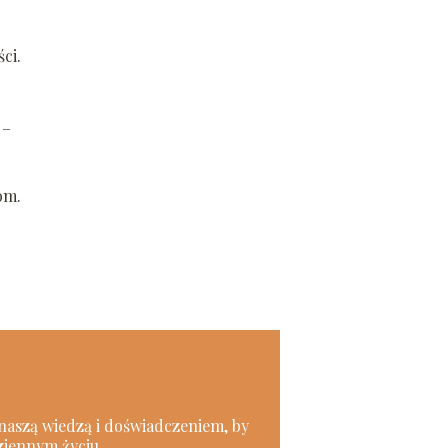
ci.
 –
om.
i naszą wiedzą i doświadczeniem, by
ziennym życiu.