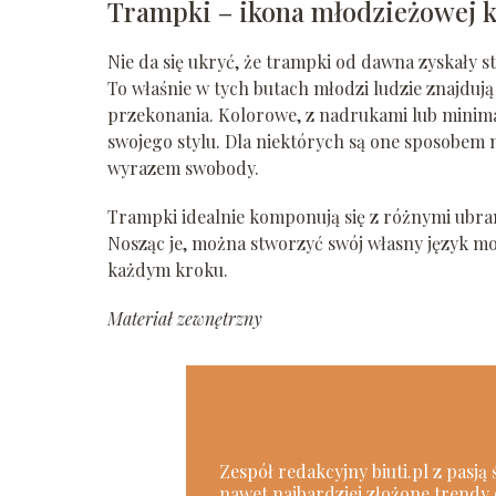
Trampki – ikona młodzieżowej 
Nie da się ukryć, że trampki od dawna zyskały s
To właśnie w tych butach młodzi ludzie znajduj
przekonania. Kolorowe, z nadrukami lub minima
swojego stylu. Dla niektórych są one sposobem 
wyrazem swobody.
Trampki idealnie komponują się z różnymi ubra
Nosząc je, można stworzyć swój własny język mod
każdym kroku.
Materiał zewnętrzny
Zespół redakcyjny biuti.pl z pasją
nawet najbardziej złożone trendy 