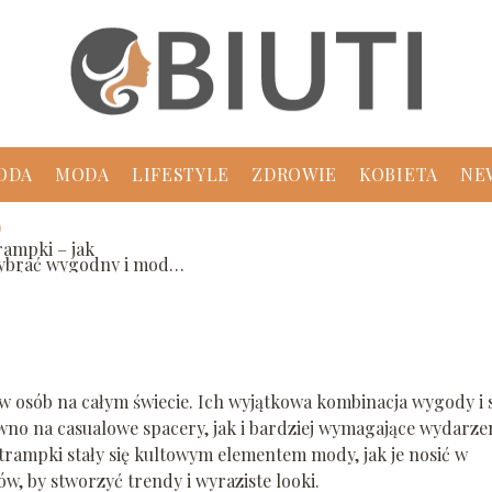
ć wygodny i modny wybór na
ODA
MODA
LIFESTYLE
ZDROWIE
KOBIETA
NE
rampki – jak
ybrać wygodny i modny
ybór na każdą okazję?
w osób na całym świecie. Ich wyjątkowa kombinacja wygody i 
no na casualowe spacery, jak i bardziej wymagające wydarzen
trampki stały się kultowym elementem mody, jak je nosić w
ów, by stworzyć trendy i wyraziste looki.