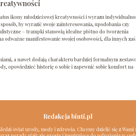
kreatywności
tatus ikony młodzieżowej kreatywności i wyrazu indywidualnoś
ą sposób, by wyrazić swoje zainteresowania, upodobania czy
listyczne – trampki stanowią idealne płótno do tworzenia
na odważne manifestowanie swojej osobowości, dla innych zaś
niami, a nawet dodają charakteru bardziej formalnym zestaw
y, opowiedzieć historię o sobie i zapewnić sobie komfort na
Redakcja biuti.pl
 śledzi świat urody, mody i zdrowia. Chcemy dzielić się z Wam
oraz porady stały się proste i inspirujące do wdrożenia w cod