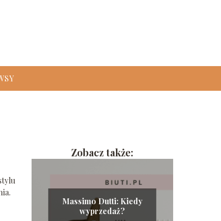
WSY
Zobacz także:
stylu
ia.
Massimo Dutti: Kiedy
wyprzedaż?