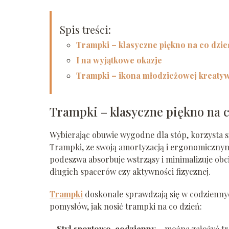
Spis treści:
Trampki – klasyczne piękno na co dzie
I na wyjątkowe okazje
Trampki – ikona młodzieżowej kreaty
Trampki – klasyczne piękno na 
Wybierając obuwie wygodne dla stóp, korzysta si
Trampki, ze swoją amortyzacją i ergonomicznym
podeszwa absorbuje wstrząsy i minimalizuje obc
długich spacerów czy aktywności fizycznej.
Trampki
doskonale sprawdzają się w codziennyc
pomysłów, jak nosić trampki na co dzień:
– Styl sportowo-codzienny
– można założyć tr