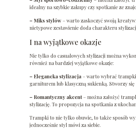
idealny na szybkie zakupy czy spotkanie ze zna
– Miks styl
ó
w
– warto zaskoczyć swoją kreatywn
nietypowe zestawienie doda charakteru stylizacj
I na wyjątkowe okazje
Nie tylko do casualowych stylizacji można wykor
również na bardziej wyjątkowe okazje:
– Elegancka stylizacja
– warto wybrać trampki 
garniturem lub klasyczną sukienką. Stworzy si
– Romantyczny akcent
– można założyć trampki
stylizację. To propozycja na spotkania z ukocha
Trampki to nie tylko obuwie, to także sposób wy
jednocześnie styl mówi za siebie.