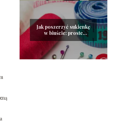
Jak poszerzyć sukienkę
w biuście: proste
metody, które zadziałają
im
czną
a