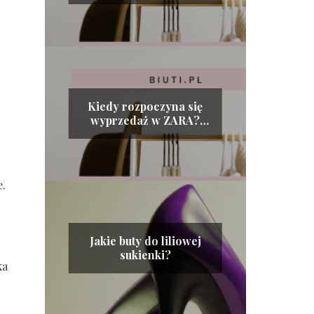
Kiedy rozpoczyna się
wyprzedaż w ZARA?
Tajemnice rabatów w
hiszpańskiej sieciówce!
e.
Jakie buty do liliowej
sukienki?
ka