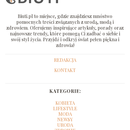
Biuti.pl to miejsce, gdzie znajdziesz mnóstwo
pomocnych treści związanych z urodą, modą i
zdrowiem. Oferujemy inspirujące artykuły, porady oraz
najnowsze trendy, które pomogą Ci zadbać o siebie i
swój styl życia. Przyjdź i odkryj świat pełen piękna i
zdrowia!
REDAKCJA
KONTAKT
KATEGORIE:
KOBIETA
LIFESTYLE
MODA
NEWSY
URODA