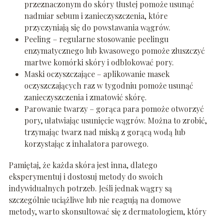
przeznaczonym do skóry tłustej pomoże usunąć
nadmiar sebum i zanieczyszczenia, które
przyczyniają się do powstawania wągrów.
Peeling – regularne stosowanie peelingu
enzymatycznego lub kwasowego pomoże złuszczyć
martwe komórki skóry i odblokować pory.
Maski oczyszczające – aplikowanie masek
oczyszczających raz w tygodniu pomoże usunąć
zanieczyszczenia i zmatowić skórę.
Parowanie twarzy – gorąca para pomoże otworzyć
pory, ułatwiając usunięcie wągrów. Można to zrobić,
trzymając twarz nad miską z gorącą wodą lub
korzystając z inhalatora parowego.
Pamiętaj, że każda skóra jest inna, dlatego
eksperymentuj i dostosuj metody do swoich
indywidualnych potrzeb. Jeśli jednak wągry są
szczególnie uciążliwe lub nie reagują na domowe
metody, warto skonsultować się z dermatologiem, który