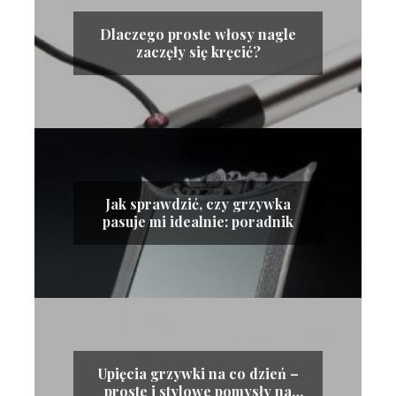
Dlaczego proste włosy nagle
zaczęły się kręcić?
Jak sprawdzić, czy grzywka
pasuje mi idealnie: poradnik
Upięcia grzywki na co dzień –
proste i stylowe pomysły na