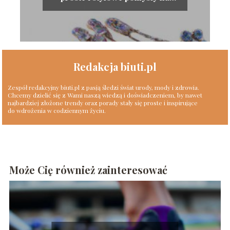
codzienne fryzury
Redakcja biuti.pl
Zespół redakcyjny biuti.pl z pasją śledzi świat urody, mody i zdrowia.
Chcemy dzielić się z Wami naszą wiedzą i doświadczeniem, by nawet
najbardziej złożone trendy oraz porady stały się proste i inspirujące
do wdrożenia w codziennym życiu.
Może Cię również zainteresować