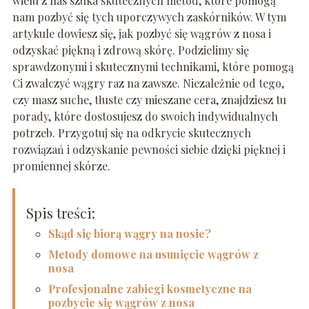
wielu z nas szuka skutecznych metod, które pomogą
nam pozbyć się tych uporczywych zaskórników. W tym
artykule dowiesz się, jak pozbyć się wągrów z nosa i
odzyskać piękną i zdrową skórę. Podzielimy się
sprawdzonymi i skutecznymi technikami, które pomogą
Ci zwalczyć wągry raz na zawsze. Niezależnie od tego,
czy masz suche, tłuste czy mieszane cera, znajdziesz tu
porady, które dostosujesz do swoich indywidualnych
potrzeb. Przygotuj się na odkrycie skutecznych
rozwiązań i odzyskanie pewności siebie dzięki pięknej i
promiennej skórze.
Spis treści:
Skąd się biorą wągry na nosie?
Metody domowe na usunięcie wągrów z
nosa
Profesjonalne zabiegi kosmetyczne na
pozbycie się wągrów z nosa