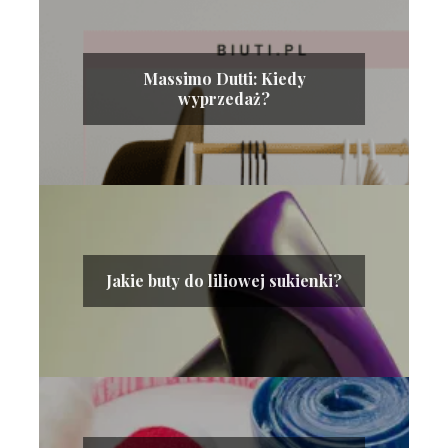
Massimo Dutti: Kiedy
wyprzedaż?
Jakie buty do liliowej sukienki?