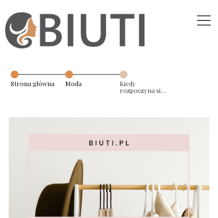
Strona główna
Moda
Kiedy
rozpoczyna się
wyprzedaż w
ZARA?
Tajemnice
rabatów w
hiszpańskiej
sieciówce!