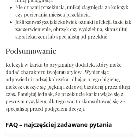
Nie drażnij przekłucia, unikaj ciągnięcia za kolczyk
czy pocierania miejsca przekłucia.
Jeśli zauważysz jakiekolwiek oznaki infekcji, takie jak
zaczerwienienie, obrzęk czy wydzielina, skonsultuj
się z lekarzem lub specjalistą od przekłuć.
Podsumowanie
Kolczyk w karku to oryginalny dodatek, który może
dodać charakteru twojemu stylowi. Wybierając
odpowiedni rodzaj kolczyka i dbając o jego higienę,
możesz cieszyć się piękną i zdrową biżuterią przez długi
czas. Pamiętaj jednak, że przekłucie karku wiąże się z
pewnym ryzykiem, dlatego warto skonsultować się ze
specjalistą przed podjęciem decyzji.
FAQ – najczęściej zadawane pytania