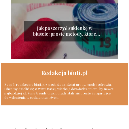
Jak poszerzyć sukienkę w
biuście: proste metody, które
zadziałają
Redakcja biuti.pl
Zespół redakcyjny biuti.pl z pasją śledzi świat urody, mody i zdrowia.
Chcemy dzielić się z Wami naszą wiedzą i doświadczeniem, by nawet
najbardziej złożone trendy oraz porady stały się proste i inspirujące
do wdrożenia w codziennym życiu.