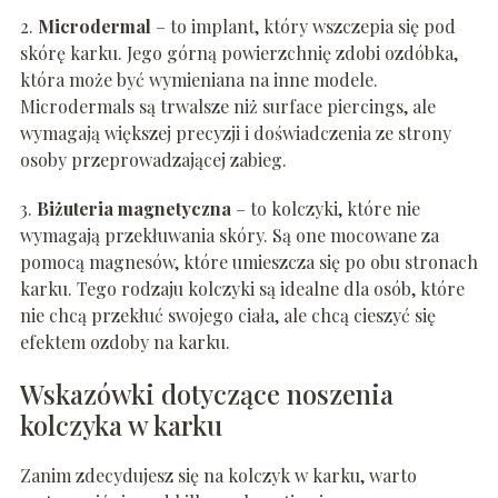
2.
Microdermal
– to implant, który wszczepia się pod
skórę karku. Jego górną powierzchnię zdobi ozdóbka,
która może być wymieniana na inne modele.
Microdermals są trwalsze niż surface piercings, ale
wymagają większej precyzji i doświadczenia ze strony
osoby przeprowadzającej zabieg.
3.
Biżuteria magnetyczna
– to kolczyki, które nie
wymagają przekłuwania skóry. Są one mocowane za
pomocą magnesów, które umieszcza się po obu stronach
karku. Tego rodzaju kolczyki są idealne dla osób, które
nie chcą przekłuć swojego ciała, ale chcą cieszyć się
efektem ozdoby na karku.
Wskazówki dotyczące noszenia
kolczyka w karku
Zanim zdecydujesz się na kolczyk w karku, warto