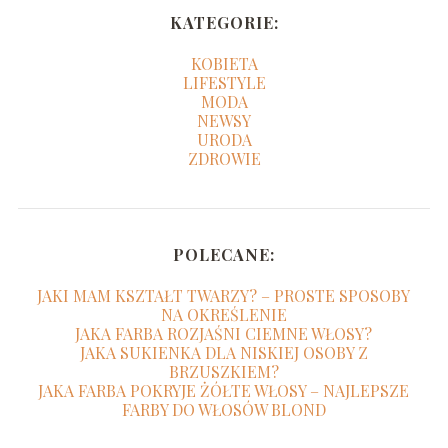
KATEGORIE:
KOBIETA
LIFESTYLE
MODA
NEWSY
URODA
ZDROWIE
POLECANE:
JAKI MAM KSZTAŁT TWARZY? – PROSTE SPOSOBY
NA OKREŚLENIE
JAKA FARBA ROZJAŚNI CIEMNE WŁOSY?
JAKA SUKIENKA DLA NISKIEJ OSOBY Z
BRZUSZKIEM?
JAKA FARBA POKRYJE ŻÓŁTE WŁOSY – NAJLEPSZE
FARBY DO WŁOSÓW BLOND