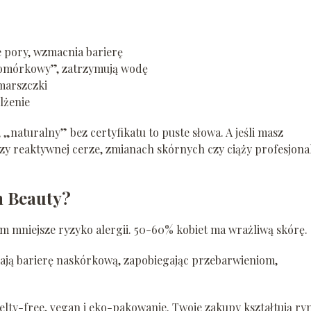
 pory, wzmacnia barierę
omórkowy”, zatrzymują wodę
marszczki
lżenie
 „naturalny” bez certyfikatu to puste słowa. A jeśli masz
rzy reaktywnej cerze, zmianach skórnych czy ciąży profesjona
n Beauty?
ym mniejsze ryzyko alergii. 50-60% kobiet ma wrażliwą skórę.
ją barierę naskórkową, zapobiegając przebarwieniom,
elty-free, vegan i eko-pakowanie. Twoje zakupy kształtują ry