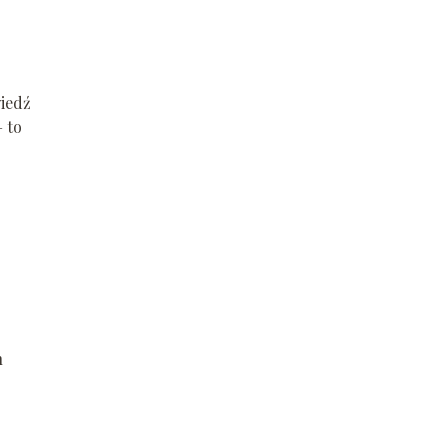
wiedź
 to
h