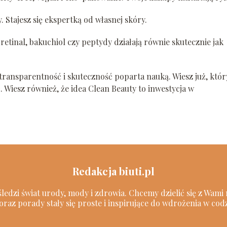
. Stajesz się ekspertką od własnej skóry.
 retinal, bakuchiol czy peptydy działają równie skutecznie jak
 transparentność i skuteczność poparta nauką. Wiesz już, któ
 Wiesz również, że idea Clean Beauty to inwestycja w
Redakcja biuti.pl
 śledzi świat urody, mody i zdrowia. Chcemy dzielić się z Wam
oraz porady stały się proste i inspirujące do wdrożenia w cod