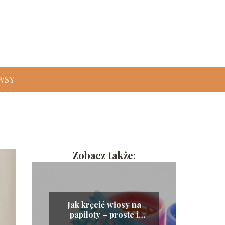
WSY
Zobacz także:
Jak kręcić włosy na
papiloty – proste i
skuteczne metody