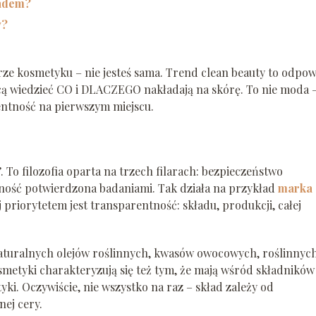
ładem?
y?
rze kosmetyku – nie jesteś sama. Trend clean beauty to odpo
ą wiedzieć CO i DLACZEGO nakładają na skórę. To nie moda –
entność na pierwszym miejscu.
 To filozofia oparta na trzech filarach: bezpieczeństwo
zność potwierdzona badaniami. Tak działa na przykład
marka
ej priorytetem jest transparentność: składu, produkcji, całej
aturalnych olejów roślinnych, kwasów owocowych, roślinnyc
metyki charakteryzują się też tym, że mają wśród składników
yki. Oczywiście, nie wszystko na raz – skład zależy od
ej cery.