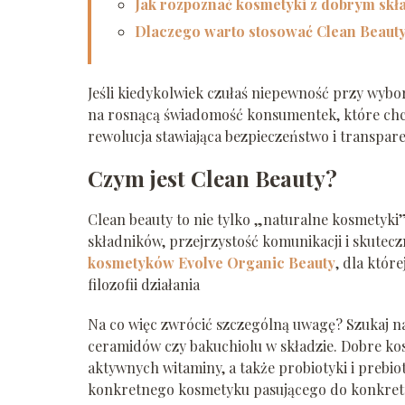
Jak rozpoznać kosmetyki z dobrym sk
Dlaczego warto stosować Clean Beaut
Jeśli kiedykolwiek czułaś niepewność przy wybo
na rosnącą świadomość konsumentek, które chc
rewolucja stawiająca bezpieczeństwo i transpar
Czym jest Clean Beauty?
Clean beauty to nie tylko „naturalne kosmetyki”.
składników, przejrzystość komunikacji i skutec
kosmetyków Evolve Organic Beauty
, dla któr
filozofii działania
Na co więc zwrócić szczególną uwagę? Szukaj n
ceramidów czy bakuchiolu w składzie. Dobre kos
aktywnych witaminy, a także probiotyki i prebiot
konkretnego kosmetyku pasującego do konkretn