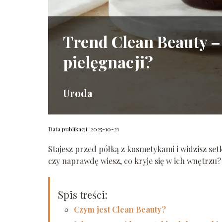
Trend Clean Beauty –
pielęgnacji?
Uroda
Data publikacji: 2025-10-21
Stajesz przed półką z kosmetykami i widzisz setk
czy naprawdę wiesz, co kryje się w ich wnętrzu?
Spis treści:
Czym jest Clean Beauty?