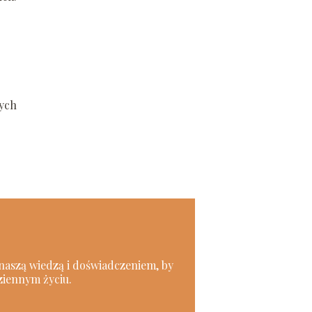
rych
i naszą wiedzą i doświadczeniem, by
ziennym życiu.