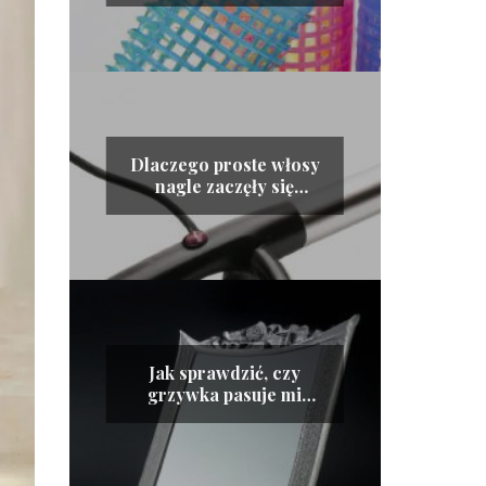
Dlaczego proste włosy
nagle zaczęły się
kręcić?
Jak sprawdzić, czy
grzywka pasuje mi
idealnie: poradnik