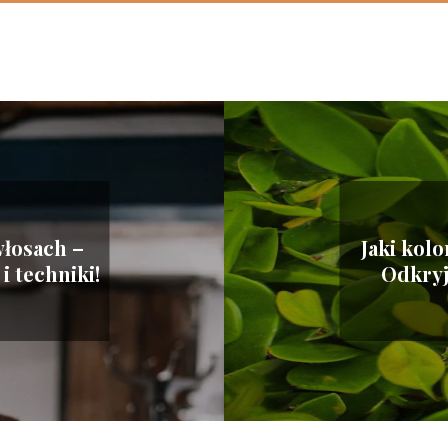
włosach –
Jaki kol
i techniki!
Odkryj