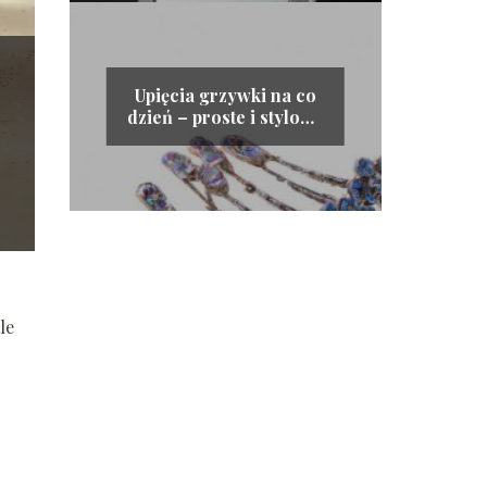
Upięcia grzywki na co
dzień – proste i stylowe
pomysły na codzienne
fryzury
le