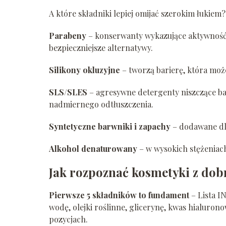
A które składniki lepiej omijać szerokim łukiem
Parabeny
– konserwanty wykazujące aktywność 
bezpieczniejsze alternatywy.
Silikony okluzyjne
– tworzą barierę, która może
SLS/SLES
– agresywne detergenty niszczące bar
nadmiernego odtłuszczenia.
Syntetyczne barwniki i zapachy
– dodawane dla
Alkohol denaturowany
– w wysokich stężeniach
Jak rozpoznać kosmetyki z do
Pierwsze 5 składników to fundament
– Lista I
wodę, olejki roślinne, glicerynę, kwas hialuron
pozycjach.