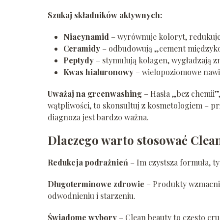
Szukaj składników aktywnych:
Niacynamid
– wyrównuje koloryt, redukuje
Ceramidy
– odbudowują „cement międzyk
Peptydy
– stymulują kolagen, wygładzają z
Kwas hialuronowy
– wielopoziomowe nawi
Uważaj na greenwashing
– Hasła „bez chemii”,
wątpliwości, to skonsultuj z kosmetologiem – p
diagnoza jest bardzo ważna.
Dlaczego warto stosować Clea
Redukcja podrażnień
– Im czystsza formuła, t
Długoterminowe zdrowie
– Produkty wzmacnia
odwodnieniu i starzeniu.
Świadome wybory
– Clean beauty to często cru