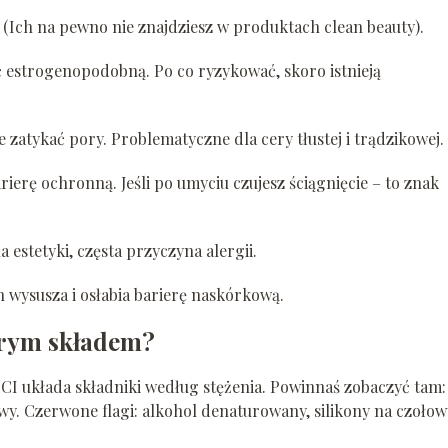
? (Ich na pewno nie znajdziesz w produktach clean beauty).
estrogenopodobną. Po co ryzykować, skoro istnieją
 zatykać pory. Problematyczne dla cery tłustej i trądzikowej.
ierę ochronną. Jeśli po umyciu czujesz ściągnięcie – to znak
 estetyki, częsta przyczyna alergii.
 wysusza i osłabia barierę naskórkową.
brym składem?
NCI układa składniki według stężenia. Powinnaś zobaczyć tam:
owy. Czerwone flagi: alkohol denaturowany, silikony na czoło