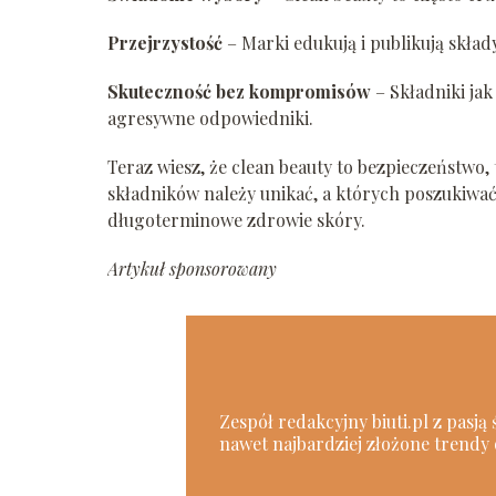
Przejrzystość
– Marki edukują i publikują składy
Skuteczność bez kompromisów
– Składniki jak
agresywne odpowiedniki.
Teraz wiesz, że clean beauty to bezpieczeństwo,
składników należy unikać, a których poszukiwać.
długoterminowe zdrowie skóry.
Artykuł sponsorowany
Zespół redakcyjny biuti.pl z pasją
nawet najbardziej złożone trendy 