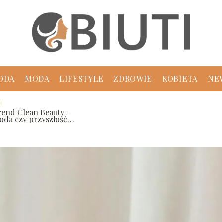
ODA
MODA
LIFESTYLE
ZDROWIE
KOBIETA
NE
rend Clean Beauty –
oda czy przyszłość
elęgnacji?