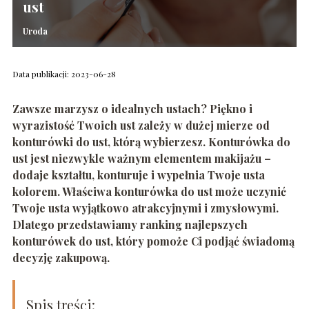
ust
Uroda
Data publikacji: 2023-06-28
Zawsze marzysz o idealnych ustach? Piękno i
wyrazistość Twoich ust zależy w dużej mierze od
konturówki do ust, którą wybierzesz. Konturówka do
ust jest niezwykle ważnym elementem makijażu –
dodaje kształtu, konturuje i wypełnia Twoje usta
kolorem. Właściwa konturówka do ust może uczynić
Twoje usta wyjątkowo atrakcyjnymi i zmysłowymi.
Dlatego przedstawiamy ranking najlepszych
konturówek do ust, który pomoże Ci podjąć świadomą
decyzję zakupową.
Spis treści: